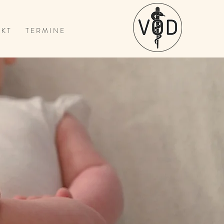
 K T
T E R M I N E