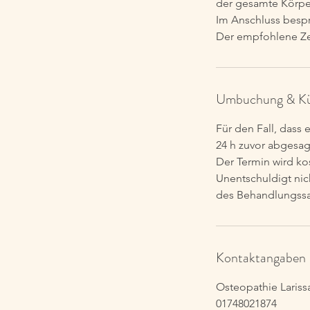
der gesamte Körper
Im Anschluss besp
Der empfohlene Zei
Umbuchung & Kü
Für den Fall, dass
24 h zuvor abgesag
Der Termin wird kos
Unentschuldigt ni
des Behandlungssat
Kontaktangaben
Osteopathie Lariss
01748021874