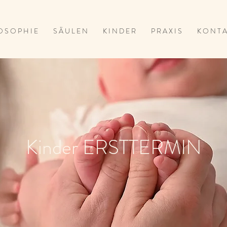
O S O P H I E
S Ä U L E N
K I N D E R
P R A X I S
K O N T A
Kinder ERSTTERMIN