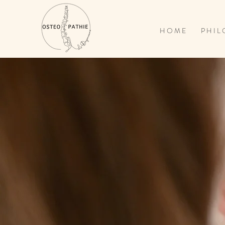
H O M E
P H I L 